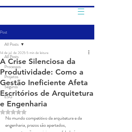
Post
All Posts
14 de jul. de 2025
5 min de leitura
All Posts
A Crise Silenciosa da
Processos
Produtividade: Como a
Projetos
Gestão Ineficiente Afeta
Seguros
Escritórios de Arquitetura
ESG
e Engenharia
Avaliado com NaN de 5 estrelas.
No mundo competitivo da arquitetura e da 
engenharia, prazos são apertados, 