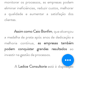
monitorar os processos, as empresas podem 
eliminar ineficiências, reduzir custos, melhorar 
a qualidade e aumentar a satisfação dos 
clientes.
Assim como Caio Bonfim
, que alcançou 
a medalha de prata após anos de dedicação e 
melhoria contínua,
 as empresas também 
podem conquistar grandes resultados
 ao 
investir na gestão de processos. 
	A 
Ladice Consultoria
 está à disposição 
para ajudar sua empresa a implementar 
práticas eficazes de gestão de processos, 
promovendo soluções empresariais que 
otimizam operações, implantam projetos ágeis 
e medem o impacto das decisões na 
governança, comunidades e meio ambiente. 