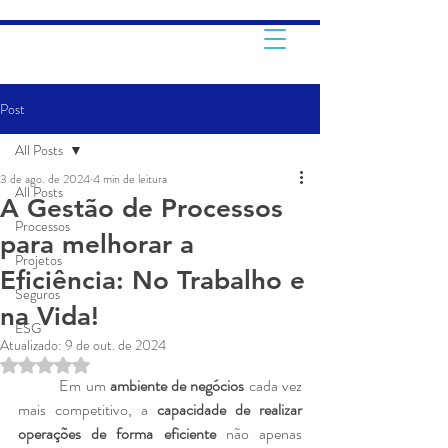
Post
All Posts
3 de ago. de 2024
4 min de leitura
All Posts
A Gestão de Processos
Processos
para melhorar a
Projetos
Eficiência: No Trabalho e
Seguros
na Vida!
ESG
Atualizado:
9 de out. de 2024
Avaliado com NaN de 5 estrelas.
	Em um 
ambiente de negócios 
cada vez 
mais competitivo, a
 capacidade de realizar 
operações de forma eficiente
 não apenas 