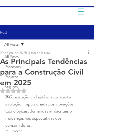
Post
All Posts
29 de jan. de 2025
3 min de leitura
All Posts
As Principais Tendências
Processos
para a Construção Civil
Projetos
em 2025
Seguros
Avaliado com NaN de 5 estrelas.
A construção civil está em constante 
ESG
evolução, impulsionada por inovações 
tecnológicas, demandas ambientais e 
mudanças nas expectativas dos 
consumidores. 