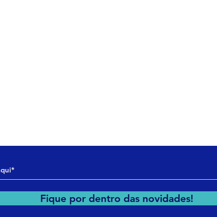
E-MAIL
consultoria@ladice.com.br
ltoria
engenharia@ladice.com.br
nharia
imento
Fique por dentro das novidades!