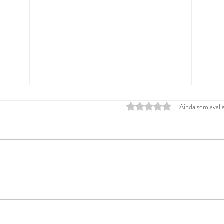
Avaliado com 0 de 5 estrela
Ainda sem avali
Gestão de Engenharia na
Plan
prática: como ganhar
diag
previsibilidade sem
para
aumentar equipe