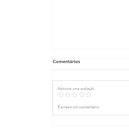
Comentários
Adicione uma avaliação
Como criar um fluxo
Escreva um comentário
comercial que gera reuniões
todas as semanas (sem
depender de sorte)