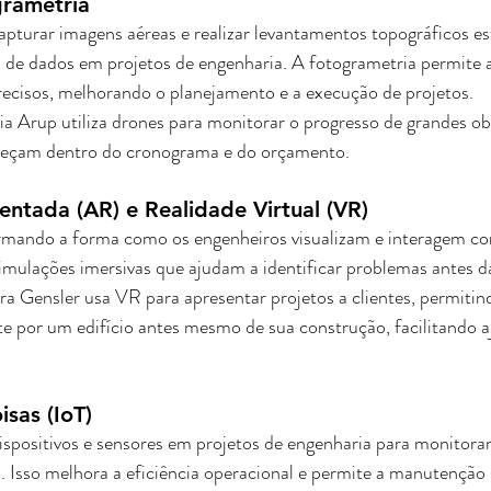
grametria
pturar imagens aéreas e realizar levantamentos topográficos es
 de dados em projetos de engenharia. A fotogrametria permite a
cisos, melhorando o planejamento e a execução de projetos. 
a Arup utiliza drones para monitorar o progresso de grandes ob
neçam dentro do cronograma e do orçamento.
ntada (AR) e Realidade Virtual (VR)
mando a forma como os engenheiros visualizam e interagem com
imulações imersivas que ajudam a identificar problemas antes d
a Gensler usa VR para apresentar projetos a clientes, permitind
 por um edifício antes mesmo de sua construção, facilitando aj
isas (IoT)
ispositivos e sensores em projetos de engenharia para monitorar
 Isso melhora a eficiência operacional e permite a manutenção p