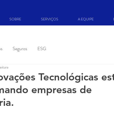
SOBRE
SERVIÇOS
A EQUIPE
os
Seguros
ESG
eitura
vações Tecnológicas es
rmando empresas de
ia.
5 estrelas.