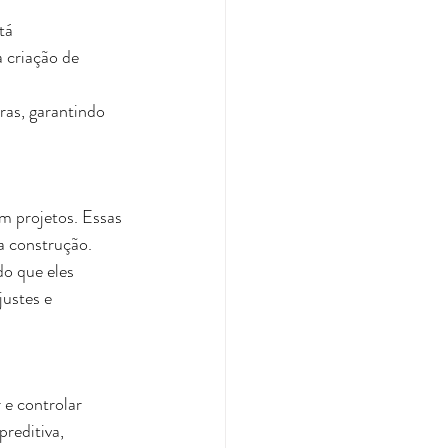
tá 
 criação de 
ras, garantindo 
 projetos. Essas 
a construção. 
o que eles 
ustes e 
 e controlar 
reditiva, 