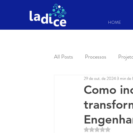
HOME
All Posts
Processos
Projet
29 de out. de 2024
3 min de l
Como ino
transfo
Engenhar
Avaliado com NaN de 