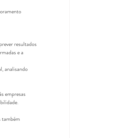
itoramento 
prever resultados 
ormadas e a 
l, analisando 
 às empresas 
bilidade. 
as também 