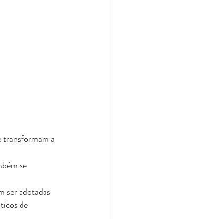
e transformam a 
mbém se 
m ser adotadas 
ticos de 