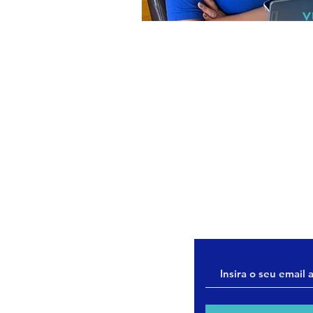
WHATSAPP
51 99827.5337 - Consu
51 99655.8986 - Enge
48 3197.4997 - Atend
Garopaba/SC