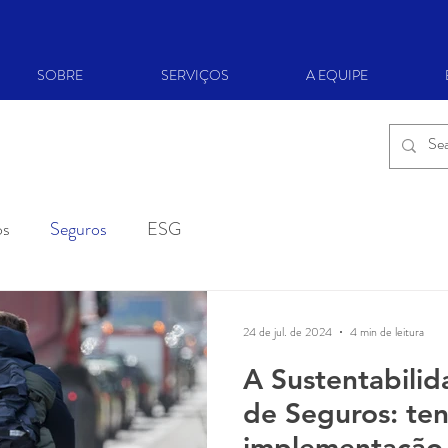
SOBRE
SERVIÇOS
A EQUIPE
os
Seguros
ESG
24 de jul. de 2024
4 min de leitura
A Sustentabili
de Seguros: ten
implementação