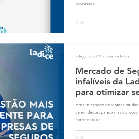
processos ...
2 de jul. de 2024
2 min de leitura
Mercado de Seg
infalíveis da La
para otimizar s
Em um cenário de rápidas mudança
calamidades, pandemias e crescent
corretoras de...