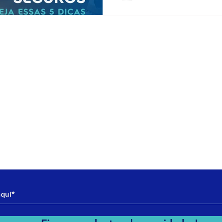
E-MAIL
consultoria@ladice.com.br
ltoria
engenharia@ladice.com.br
nharia
imento