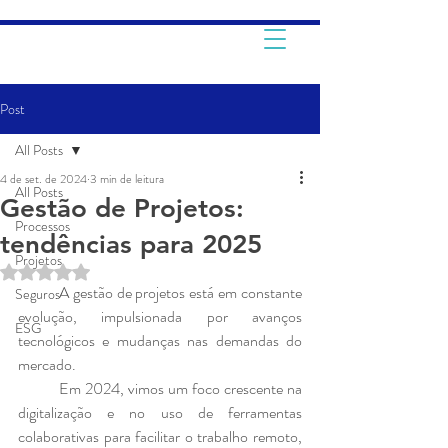
Post
All Posts
4 de set. de 2024
3 min de leitura
All Posts
Gestão de Projetos:
Processos
tendências para 2025
Projetos
Avaliado com NaN de 5 estrelas.
	A gestão de projetos está em constante 
Seguros
evolução, impulsionada por avanços 
ESG
tecnológicos e mudanças nas demandas do 
mercado. 
	Em 2024, vimos um foco crescente na 
digitalização e no uso de ferramentas 
colaborativas para facilitar o trabalho remoto, 